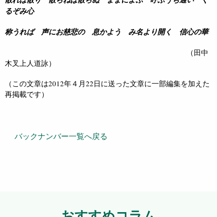
るぞみ心
称うれば 声にお慈悲の 息かよう み名より開く 信心の華
（田中
木叉上人道詠）
（この文章は2012年４月22日に送った文章に一部編集を加えた
再掲載です）
バックナンバー一覧へ戻る
おすすめコラム