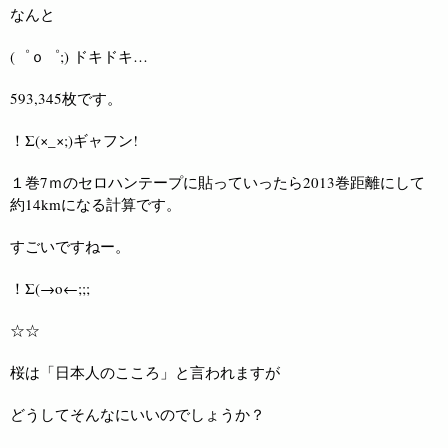
なんと
(゜ｏ゜;) ドキドキ…
593,345枚です。
！Σ(×_×;)ギャフン!
１巻7ｍのセロハンテープに貼っていったら2013巻距離にして
約14kmになる計算です。
すごいですねー。
！Σ(→o←;;;
☆☆
桜は「日本人のこころ」と言われますが
どうしてそんなにいいのでしょうか？